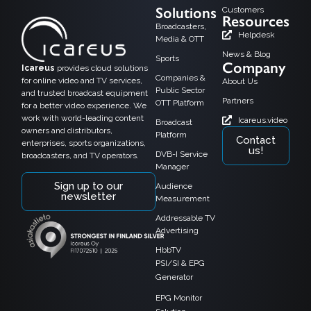
Solutions
Customers
Resources
Broadcasters,
Helpdesk
Media & OTT
News & Blog
Sports
Company
Icareus
provides cloud solutions
Companies &
for online video and TV services,
About Us
Public Sector
and trusted broadcast equipment
Partners
OTT Platform
for a better video experience. We
work with world-leading content
Icareus.video
Broadcast
owners and distributors,
Platform
Contact
enterprises, sports organizations,
us!
DVB-I Service
broadcasters, and TV operators.
Manager
Sign up to our
Audience
newsletter
Measurement
Addressable TV
Advertising
HbbTV
PSI/SI & EPG
Generator
EPG Monitor