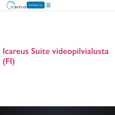
Contact us
Tag:
online video
palvelu
Icareus Suite videopilvialusta
(FI)
Yleisesitys Icareus Suite online videopilvipalvelusta. Icareus Suite yhdistää
pilvipalvelun helppouden ja edullisuuden oman räätälöidyn ratkaisun
mahdollisuuksiin. Icareus Suite on online videoalusta (Online Video Platform),
jolla asiakas pystyy Internet –selaimella tuottamaan, hallinnoimaan sekä
jakelemaan kaikkea videosisältöään. Icareus Suite on markkinoiden
monipuolisin videoalusta sekä pienille että suurille asiakkaille. Ota yhteyttä,
mikäli haluat saada lisätietoja! Presentaatio versio: 2.4.2020